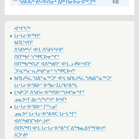
ᖁᕕᐊᓱᒡᕕᒃᓯᐅᑎᓂᒃ ᐃᑭᑦᑎᓂᐅᓂᐊᖅᑐᖅ
KB
MAIN
ᐊᖏᕋᖅ
MENU
ᒪᓕᒐᓕᐅᖅᑎᑦ
ᑲᑎᒪᔾᔪᑎᑦ
ᐱᖁᔭᒃᓴᑦ ᐊᒻᒪ ᐱᖁᔭᕐᔪᐊᑦ
ᑎᑎᖅᑲᑦ ᓴᖅᑭᑕᐅᓂᖏᑦ
ᑎᑎᖅᑲᖅᑎᒍᑦ ᐊᐱᖅᑯᑎᑦ ᐊᒻᒪᓗ ᑭᐅᔾᔪᑎᑦ
ᑐᓴᒐᒃᓴᓕᕆᔨᒃᑯᓐᓂᑦ ᓴᖅᑭᑕᐅᔪᑦ
ᑲᑎᒪᔨᕋᓛᖑᐃᓐᓇᖅᑐᑦ ᐊᒻᒪ ᑲᑎᒪᔨᕋᓛᖑᑲᐃᓐᓇᖅᑐᑦ
ᒪᓕᒐᓕᐅᕐᕕᐅᑉ ᐅᖃᓕᒫᒐᖃᕐᕕᖓ
ᒪᒃᑯᒃᑐᑦ ᐱᖁᔭᓕᐅᖅᑎᐅᓐᖑᐊᕐᓂᖏᑦ
ᓄᓇᕗᒻᒥ ᐃᓕᓴᖅᓯᔾᔪᑦ ᐅᔭᒥᒃ
ᒪᓕᒐᓕᐅᕐᕕᐅᑉ ᒥᑦᓴᓄᑦ
ᓄᓇᕗᑦ ᒪᓕᒐᓕᐅᕐᕕᐊᑕ ᒪᓕᒐᖏᑦ
ᐊᐱᖅᑯᑎᒋᔭᐅᒡᒍᔪᑦ
ᑎᑎᕋᖅᑎ ᐊᒻᒪ ᒪᓕᒐᓕᐅᕐᕕᖕᒥ ᐃᖅᑲᓇᐃᔭᖅᑎᐅᔪᑦ
ᐱᑐᒡᕕᒃ