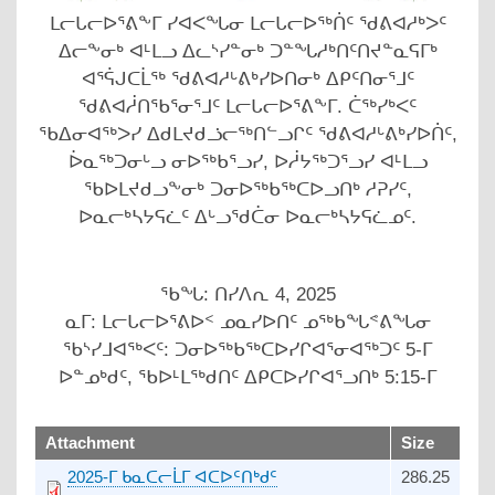
ᒪᓕᒐᓕᐅᕐᕕᖕᒥ ᓯᐊᐸᖓᓂ ᒪᓕᒐᓕᐅᖅᑏᑦ ᖁᕕᐊᓱᒃᐳᑦ
ᐃᓕᖕᓂᒃ ᐊᒻᒪᓗ ᐃᓚᔅᓯᓐᓂᒃ ᑐᓐᖓᓱᒃᑎᑦᑎᔪᓐᓇᕋᒥᒃ
ᐊᕐᕌᒍᑕᒫᖅ ᖁᕕᐊᓱᒡᕕᒃᓯᐅᑎᓂᒃ ᐃᑭᑦᑎᓂᕐᒧᑦ
ᖁᕕᐊᓲᑎᖃᕐᓂᕐᒧᑦ ᒪᓕᒐᓕᐅᕐᕕᖕᒥ. ᑖᖅᓯᒃᐸᑦ
ᖃᐃᓂᐊᖅᐳᓯ ᐃᑯᒪᔪᑯᓘᓕᖅᑎᓪᓗᒋᑦ ᖁᕕᐊᓱᒡᕕᒃᓯᐅᑏᑦ,
ᐆᓇᖅᑐᓂᒡᓗ ᓂᐅᖅᑲᕐᓗᓯ, ᐅᓲᔭᖅᑐᕐᓗᓯ ᐊᒻᒪᓗ
ᖃᐅᒪᔪᑯᓗᖕᓂᒃ ᑐᓂᐅᖅᑲᖅᑕᐅᓗᑎᒃ ᓱᕈᓯᑦ,
ᐅᓇᓕᒃᓴᔭᕋᓛᑦ ᐃᒡᓗᖁᑖᓂ ᐅᓇᓕᒃᓴᔭᕋᓛᓄᑦ.
ᖃᖓ: ᑎᓯᐱᕆ 4, 2025
ᓇᒥ: ᒪᓕᒐᓕᐅᕐᕕᐅᑉ ᓄᓇᓯᐅᑎᑦ ᓄᖅᑲᖓᕝᕕᖓᓂ
ᖃᔅᓯᒧᐊᖅᐸᑦ: ᑐᓂᐅᖅᑲᖅᑕᐅᓯᒋᐊᕐᓂᐊᖅᑐᑦ 5-ᒥ
ᐅᓐᓄᒃᑯᑦ, ᖃᐅᒻᒪᖅᑯᑎᑦ ᐃᑭᑕᐅᓯᒋᐊᕐᓗᑎᒃ 5:15-ᒥ
upload
Attachment
Size
2025-ᒥ ᑲᓇᑕᓕᒫᒥ ᐊᑕᐅᑦᑎᒃᑯᑦ
286.25