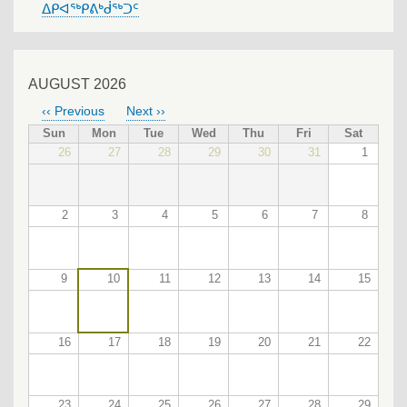
ᐃᑭᐊᖅᑭᕕᒃᑰᖅᑐᑦ
AUGUST 2026
‹‹
Previous
Next
››
PAGINATION
Sun
Mon
Tue
Wed
Thu
Fri
Sat
26
27
28
29
30
31
1
2
3
4
5
6
7
8
9
10
11
12
13
14
15
16
17
18
19
20
21
22
23
24
25
26
27
28
29