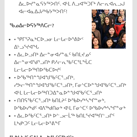
ᐃᓚᐅᔪᓐᓇᕋᔭᖅᐳᑎᑦ. ᐊᒻᒪ ᐱᓗᐊᖅᑐᒥᒃ ᐱᓕᕆᐊᕆᓗᒍ
ᐊᓕᐊᓇᐃᒍᓱᒃᑲᔭᖅᐳᑎᑦ!
ᖃᓄᐃᓕᐅᕋᔭᖅᐱᑕᓕ?
• ᕿᒥᕐᕈᓇᒃᑕᐅᓗᓂ ᒪᓕᒐᓕᐅᕐᕕᐅᑉ
ᐃᒡᓗᕐᔪᐊᖓ
• ᐃᓚᐅᓗᑎᒃ ᐃᓕᓐᓂᐊᓯᓐᓈᑦ ᑲᑎᒪᔪᓄᑦ
ᐃᓕᓐᓂᐊᖁᕐᓗᑎᒃ ᑭᓱᓕᕆᖃᑦᑕᕐᒪᖔᑕ
ᒪᓕᒐᓕᐅᖅᑎᐅᖃᑕᐅᔪᑦ
• ᐅᖃᖅᑎᓐᖑᐊᖑᖃᑦᑕᕐᓗᑎᒃ,
ᓯᕗᓕᖅᑎᓐᖑᐊᖑᖃᑦᑕᕐᓗᑎᒃ, ᒥᓂᔅᑕᐅᓐᖑᐊᖃᑦᑕᕐᓗᑎᒃ
ᐊᒻᒪ ᒪᓕᒐᓕᐅᖅᑎᑐᐃᓐᓇᐅᓐᖑᐊᖃᑦᑕᕐᓗᑎᒃ
• ᑎᑎᕋᖃᑦᑕᕐᓗᑎᒃ ᑲᑎᒪᔨᑦ ᐅᖃᐅᓯᒃᓴᖏᓐᓂᒃ,
ᐅᖃᐅᓯᒃᑯᑦ ᐊᐱᖅᑯᑎᓂᒃ ᐊᒻᒪ ᒥᓂᔅᑕᑦ ᐅᖃᐅᓯᒃᓴᖏᓐᓂᒃ
• ᐃᓚᐅᖃᑦᑕᕐᓗᑎᒃ ᐅᓪᓗᓕᒫᖅ ᑲᑎᒪᕐᔪᐊᖅᑎᓪᓗᒋᑦ
ᒪᒃᑯᒃᑐᑦ ᒪᓕᒐᓕᐅᕐᕕᖕᒥ