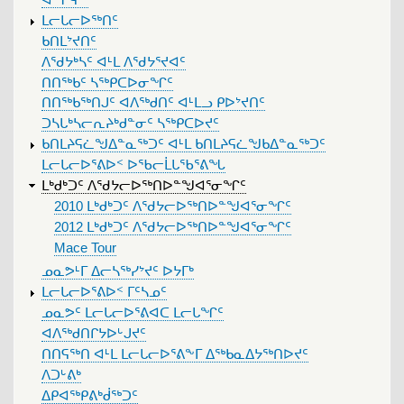
MENU
ᒪᓕᒐᓕᐅᖅᑎᑦ
ᑲᑎᒪᔾᔪᑎᑦ
ᐱᖁᔭᒃᓴᑦ ᐊᒻᒪ ᐱᖁᔭᕐᔪᐊᑦ
ᑎᑎᖅᑲᑦ ᓴᖅᑭᑕᐅᓂᖏᑦ
ᑎᑎᖅᑲᖅᑎᒍᑦ ᐊᐱᖅᑯᑎᑦ ᐊᒻᒪᓗ ᑭᐅᔾᔪᑎᑦ
ᑐᓴᒐᒃᓴᓕᕆᔨᒃᑯᓐᓂᑦ ᓴᖅᑭᑕᐅᔪᑦ
ᑲᑎᒪᔨᕋᓛᖑᐃᓐᓇᖅᑐᑦ ᐊᒻᒪ ᑲᑎᒪᔨᕋᓛᖑᑲᐃᓐᓇᖅᑐᑦ
ᒪᓕᒐᓕᐅᕐᕕᐅᑉ ᐅᖃᓕᒫᒐᖃᕐᕕᖓ
ᒪᒃᑯᒃᑐᑦ ᐱᖁᔭᓕᐅᖅᑎᐅᓐᖑᐊᕐᓂᖏᑦ
2010 ᒪᒃᑯᒃᑐᑦ ᐱᖁᔭᓕᐅᖅᑎᐅᓐᖑᐊᕐᓂᖏᑦ
2012 ᒪᒃᑯᒃᑐᑦ ᐱᖁᔭᓕᐅᖅᑎᐅᓐᖑᐊᕐᓂᖏᑦ
Mace Tour
ᓄᓇᕗᒻᒥ ᐃᓕᓴᖅᓯᔾᔪᑦ ᐅᔭᒥᒃ
ᒪᓕᒐᓕᐅᕐᕕᐅᑉ ᒥᑦᓴᓄᑦ
ᓄᓇᕗᑦ ᒪᓕᒐᓕᐅᕐᕕᐊᑕ ᒪᓕᒐᖏᑦ
ᐊᐱᖅᑯᑎᒋᔭᐅᒡᒍᔪᑦ
ᑎᑎᕋᖅᑎ ᐊᒻᒪ ᒪᓕᒐᓕᐅᕐᕕᖕᒥ ᐃᖅᑲᓇᐃᔭᖅᑎᐅᔪᑦ
ᐱᑐᒡᕕᒃ
ᐃᑭᐊᖅᑭᕕᒃᑰᖅᑐᑦ