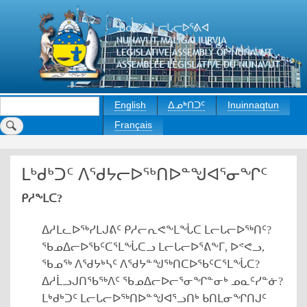
Skip
to
main
content
Search
English
ᐃᓄᒃᑎᑐᑦ
Inuinnaqtun
Français
ᒪᒃᑯᒃᑐᑦ ᐱᖁᔭᓕᐅᖅᑎᐅᓐᖑᐊᕐᓂᖏᑦ
ᑭᓱᖕᒪᑕ?
ᐃᓱᒪᓚᐅᖅᓯᒪᒍᕕᑦ ᑭᓱᓕᕆᕙᖕᒪᖔᑕ ᒪᓕᒐᓕᐅᖅᑎᑦ?
ᖃᓄᐃᓕᐅᖃᑦᑕᕐᒪᖔᑕᓗ ᒪᓕᒐᓕᐅᕐᕕᖕᒥ, ᐅᕝᕙᓗ,
ᖃᓄᖅ ᐱᖁᔭᒃᓴᑦ ᐱᖁᔭᓐᖑᖅᑎᑕᐅᖃᑦᑕᕐᒪᖔᑕ?
ᐃᓱᒫᓗᒍᑎᖃᖅᐱᑦ ᖃᓄᐃᓕᐅᓕᕐᓂᖏᓐᓂᒃ ᓄᓇᑦᓯᓐᓃ?
ᒪᒃᑯᒃᑐᑦ ᒪᓕᒐᓕᐅᖅᑎᐅᓐᖑᐊᕐᓗᑎᒃ ᑲᑎᒪᓂᖏᑎᒍᑦ