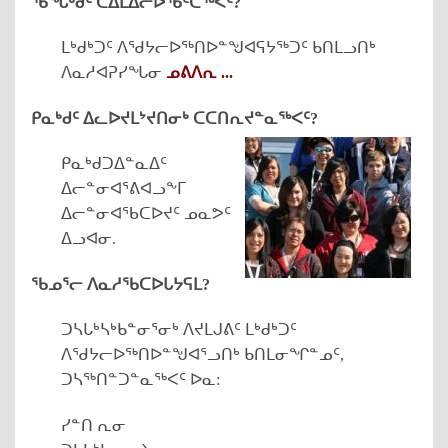
ᖃᖓᒃᑯᑦ ᑕᐃᒪᐃᓕᐅᖃᑦᑕᖅᐸᑦ?
ᒪᒃᑯᒃᑐᑦ ᐱᖁᔭᓕᐅᖅᑎᐅᓐᖑᐊᕋᔭᖅᑐᑦ ᑲᑎᒪᓗᑎᒃ
ᐱᓇᓱᐊᕈᓯᖓᓂ
ᓄᕕᐱᕆ ...
ᑭᓇᒃᑯᑦ ᐃᓚᐅᔪᒪᔾᔪᑎᓂᒃ ᑕᑕᑎᕆᔪᓐᓇᖅᐸᑦ?
ᑭᓇᒃᑯᑐᐃᓐᓇᐃᑦ
ᐃᓕᓐᓂᐊᕐᕕᐊᓗᖕᒥ
ᐃᓕᓐᓂᐊᖃᑕᐅᔪᑦ ᓄᓇᕗᑦ
ᐃᓗᐊᓂ.
ᖃᓄᕐᓕ ᐱᓇᓱᖃᑕᐅᒐᔭᕋᒪ?
ᑐᓴᒐᒃᓴᒃᑲᓐᓂᕐᓂᒃ ᐱᔪᒪᒍᕕᑦ ᒪᒃᑯᒃᑐᑦ
ᐱᖁᔭᓕᐅᖅᑎᐅᓐᖑᐊᕐᓗᑎᒃ ᑲᑎᒪᓂᖏᓐᓄᑦ,
ᑐᓴᖅᑎᓐᑐᓐᓇᖅᐸᑦ ᐅᓇ:
ᓯᓐᑎ ᕆᓂ