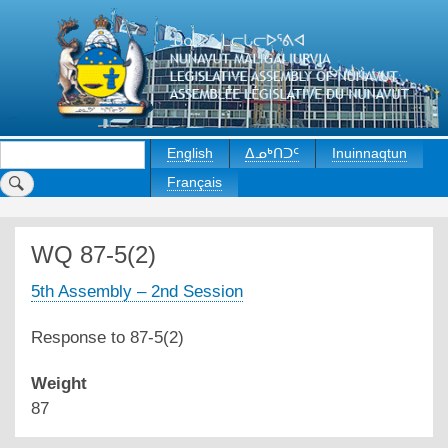
Skip
to
main
content
Rechercher
English
ᐃᓄᒃᑎᑐᑦ
Inuinnaqtun
Français
WQ 87-5(2)
5th Assembly – 2nd Session
Response to 87-5(2)
Weight
87