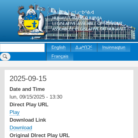
Skip
to
main
content
Rechercher
English
ᐃᓄᒃᑎᑐᑦ
Inuinnaqtun
Français
2025-09-15
Date and Time
lun, 09/15/2025 - 13:30
Direct Play URL
Play
Download Link
Download
Original DIrect Play URL