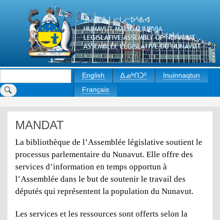
Skip
to
main
content
Rechercher
English
ᐃᓄᒃᑎᑐᑦ
Inuinnaqtun
Français
MANDAT
La bibliothèque de l’Assemblée législative soutient le
processus parlementaire du Nunavut. Elle offre des
services d’information en temps opportun à
l’Assemblée dans le but de soutenir le travail des
députés qui représentent la population du Nunavut.
Les services et les ressources sont offerts selon la